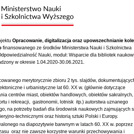
ojektu
Opracowanie, digitalizacja oraz upowszechnianie kole
o
finansowanego ze środków Ministerstwa Nauki i Szkolnictwa
powiedzialność Nauki, moduł: Wsparcie dla bibliotek nauko
adzony w okresie 1.04.2020-30.06.2021.
cowanego merytorycznie zbioru 2 tys. slajdów, dokumentującyc
ektoniczne i urbanistyczne lat 60. XX w. (głównie dotyczące
a centrów miast, obiektów handlowych, obiektów sakralnych,
ortu i rekreacji, gastronomii, lotnisk itp.) autorstwa uznanego
iego, na potrzeby badań dla środowisk naukowych zajmujących s
eryjno-technicznymi oraz historią sztuki Polski i Europy.
rwalonego na diapozytywie barwnym w latach 60. XX w. poprzez
czasu oraz nie zawsze korzystne warunki przechowywania i