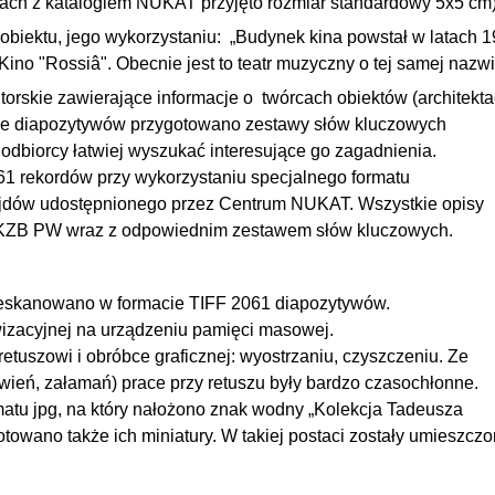
iach z katalogiem NUKAT przyjęto rozmiar standardowy 5x5 cm)
obiektu, jego wykorzystaniu: „Budynek kina powstał w latach 1
Kino "Rossiâ". Obecnie jest to teatr muzyczny o tej samej nazwi
orskie zawierające informacje o twórcach obiektów (architekta
ie diapozytywów przygotowano zestawy słów kluczowych
odbiorcy łatwiej wyszukać interesujące go zagadnienia.
 rekordów przy wykorzystaniu specjalnego formatu
jdów udostępnionego przez Centrum NUKAT. Wszystkie opisy
 CKZB PW wraz z odpowiednim zestawem słów kluczowych.
zeskanowano w formacie TIFF 2061 diapozytywów.
izacyjnej na urządzeniu pamięci masowej.
etuszowi i obróbce graficznej: wyostrzaniu, czyszczeniu. Ze
rwień, załamań) prace przy retuszu były bardzo czasochłonne.
atu jpg, na który nałożono znak wodny „Kolekcja Tadeusza
towano także ich miniatury. W takiej postaci zostały umieszcz