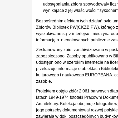
udostępniania zbioru spowodowały liczn
wynikające z jej właściwości fizykoche
Bezpośrednim efektem tych działań było 
Zbiorów Bibliotek PW(CKZB PW), którego
wyszukiwane są z interfejsu międzynarod
informację o nienotowanych publicznie zas
Zeskanowany zbiór zarchiwizowano w postac
zabezpieczono. Zasoby opublikowano w Bib
udostępniono w szerokim Internecie na lic
przekazuje informacje o obiektach Bibliotek
kulturowego i naukowego EUROPEANA, co z
zasobie.
Projektem objęto zbiór 2 061 barwnych di
latach 1949-1974 fototeki Pracowni Dokumenta
Architektury. Kolekcja obejmuje fotografie 
jego potrzeby dokumentował rozwój polskiej i 
zawierają widoki poszczególnych budynków 