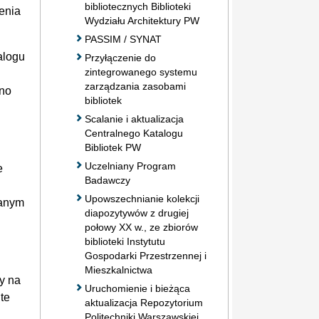
bibliotecznych Biblioteki
enia
Wydziału Architektury PW
PASSIM / SYNAT
alogu
Przyłączenie do
zintegrowanego systemu
zarządzania zasobami
ono
bibliotek
Scalanie i aktualizacja
Centralnego Katalogu
Bibliotek PW
Uczelniany Program
e
Badawczy
Upowszechnianie kolekcji
wanym
diapozytywów z drugiej
połowy XX w., ze zbiorów
biblioteki Instytutu
Gospodarki Przestrzennej i
Mieszkalnictwa
ry na
Uruchomienie i bieżąca
 te
aktualizacja Repozytorium
Politechniki Warszawskiej