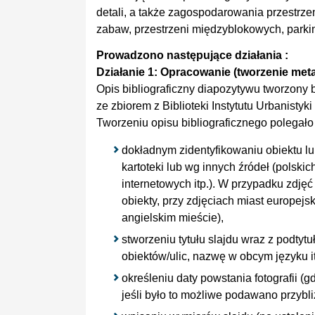
detali, a także zagospodarowania przestrze
zabaw, przestrzeni międzyblokowych, parki
Prowadzono następujące działania :
Działanie 1: Opracowanie (tworzenie me
Opis bibliograficzny diapozytywu tworzony 
ze zbiorem z Biblioteki Instytutu Urbanistyki 
Tworzeniu opisu bibliograficznego polegało
dokładnym zidentyfikowaniu obiektu lu
kartoteki lub wg innych źródeł (polski
internetowych itp.). W przypadku zdję
obiekty, przy zdjęciach miast europejs
angielskim mieście),
stworzeniu tytułu slajdu wraz z podty
obiektów/ulic, nazwę w obcym języku it
określeniu daty powstania fotografii (
jeśli było to możliwe podawano przybl