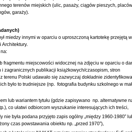
nnego terenów miejskich (ulic, pasaży, ciągów pieszych, placó
ngów, garaży).
tadanych)
był miedzy innymi w oparciu o uproszczoną kartotekę przejętą 
i Architektury.
 na:
b fragmentu miejscowości widocznej na zdjęciu w oparciu o da
ch i zagranicznych publikacji książkowych/czasopism, stron
ć z terenu Polski udawało się zazwyczaj dokładnie zidentyfikow
kich było to trudniejsze (np. fotografia budynku szkolnego w ma
tułem lub wariantem tytułu (gdzie zapisywano np. alternatywne 
p.), co ułatwi odbiorcom wyszukanie interesujących ich treści,
gdy nie była podana przyjęto zapis ogólny „między 1960-1980” lu
iżony czas powstawania obiektu np. „przed 1970”),