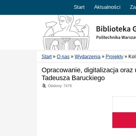
Start
Aktualności
Za
»
»
»
»
Start
O nas
Wydarzenia
Projekty
Kol
Opracowanie, digitalizacja oraz 
Tadeusza Baruckiego
Odsłony: 7476