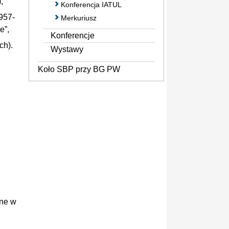
,
Konferencja IATUL
957-
Merkuriusz
e”,
Konferencje
ch).
Wystawy
Koło SBP przy BG PW
one w