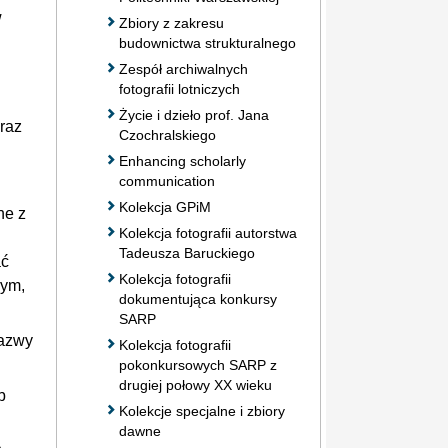
w
Zbiory z zakresu
budownictwa strukturalnego
Zespół archiwalnych
fotografii lotniczych
Życie i dzieło prof. Jana
wraz
Czochralskiego
Enhancing scholarly
communication
Kolekcja GPiM
ne z
Kolekcja fotografii autorstwa
Tadeusza Baruckiego
ać
Kolekcja fotografii
łym,
dokumentująca konkursy
SARP
nazwy
Kolekcja fotografii
pokonkursowych SARP z
drugiej połowy XX wieku
b
Kolekcje specjalne i zbiory
dawne