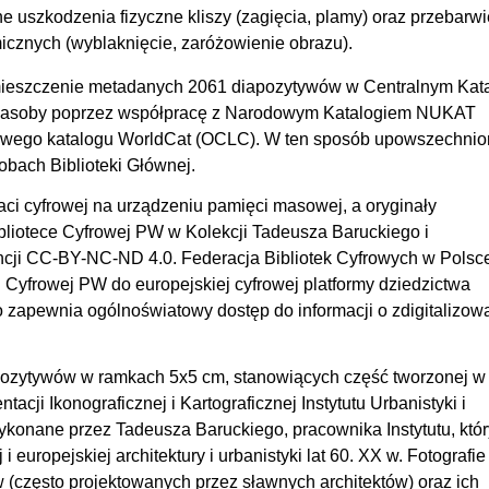
e uszkodzenia fizyczne kliszy (zagięcia, plamy) oraz przebarwi
micznych (wyblaknięcie, zaróżowienie obrazu).
umieszczenie metadanych 2061 diapozytywów w Centralnym Kat
 zasoby poprzez współpracę z Narodowym Katalogiem NUKAT
owego katalogu WorldCat (OCLC). W ten sposób upowszechni
obach Biblioteki Głównej.
i cyfrowej na urządzeniu pamięci masowej, a oryginały
liotece Cyfrowej PW w Kolekcji Tadeusza Baruckiego i
encji CC-BY-NC-ND 4.0. Federacja Bibliotek Cyfrowych w Polsc
i Cyfrowej PW do europejskiej cyfrowej platformy dziedzictwa
apewnia ogólnoświatowy dostęp do informacji o zdigitalizo
apozytywów w ramkach 5x5 cm, stanowiących część tworzonej w
cji Ikonograficznej i Kartograficznej Instytutu Urbanistyki i
wykonane przez Tadeusza Baruckiego, pracownika Instytutu, któ
europejskiej architektury i urbanistyki lat 60. XX w. Fotografie
(często projektowanych przez sławnych architektów) oraz ich