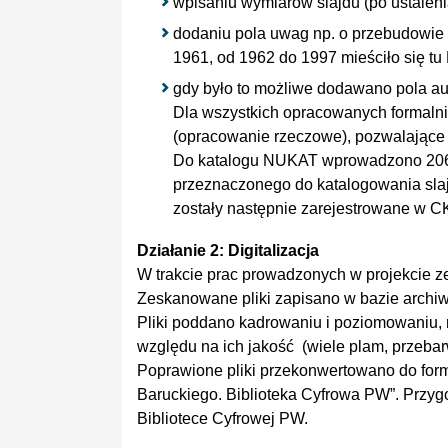
wpisaniu wymiarów slajdu (po ustalen
dodaniu pola uwag np. o przebudowie 
1961, od 1962 do 1997 mieściło się tu 
gdy było to możliwe dodawano pola aut
Dla wszystkich opracowanych formaln
(opracowanie rzeczowe), pozwalające 
Do katalogu NUKAT wprowadzono 2061
przeznaczonego do katalogowania sla
zostały następnie zarejestrowane w
Działanie 2: Digitalizacja
W trakcie prac prowadzonych w projekcie 
Zeskanowane pliki zapisano w bazie archiw
Pliki poddano kadrowaniu i poziomowaniu, r
względu na ich jakość (wiele plam, przeba
Poprawione pliki przekonwertowano do form
Baruckiego. Biblioteka Cyfrowa PW”. Przygo
Bibliotece Cyfrowej PW.