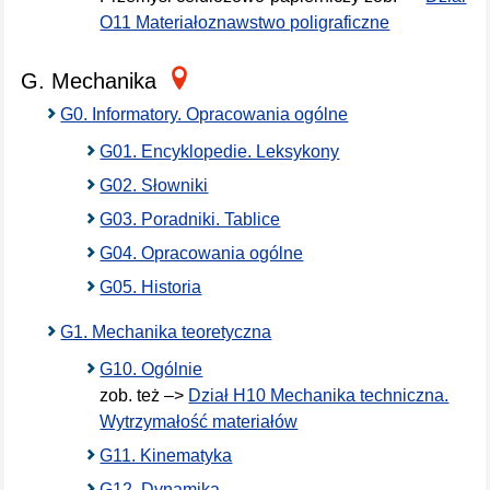
O11 Materiałoznawstwo poligraficzne
G. Mechanika
G0. Informatory. Opracowania ogólne
G01. Encyklopedie. Leksykony
G02. Słowniki
G03. Poradniki. Tablice
G04. Opracowania ogólne
G05. Historia
G1. Mechanika teoretyczna
G10. Ogólnie
zob. też –>
Dział H10 Mechanika techniczna.
Wytrzymałość materiałów
G11. Kinematyka
G12. Dynamika