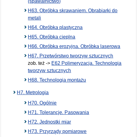
(spawalnictwo)
H63. Obróbka skrawaniem. Obrabiarki do
metali
H64. Obróbka plastyczna
H65. Obróbka cieplna
H66. Obróbka erozyjna. Obróbka laserowa
H67. Przetwórstwo tworzyw sztucznych
zob. też ->
E62 Polimeryzacja. Technologia
tworzyw sztucznych
H68. Technologia montażu
H7. Metrologia
H70. Ogólnie
H71. Tolerancje. Pasowania
H72. Jednostki miar
H73. Przyrządy pomiarowe