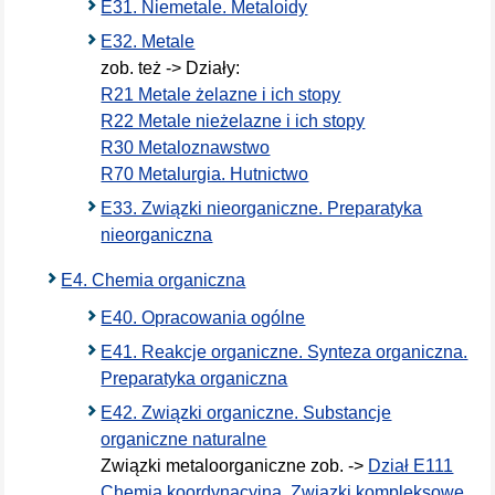
E31. Niemetale. Metaloidy
E32. Metale
zob. też -> Działy:
R21 Metale żelazne i ich stopy
R22 Metale nieżelazne i ich stopy
R30 Metaloznawstwo
R70 Metalurgia. Hutnictwo
E33. Związki nieorganiczne. Preparatyka
nieorganiczna
E4. Chemia organiczna
E40. Opracowania ogólne
E41. Reakcje organiczne. Synteza organiczna.
Preparatyka organiczna
E42. Związki organiczne. Substancje
organiczne naturalne
Związki metaloorganiczne zob. ->
Dział E111
Chemia koordynacyjna. Związki kompleksowe