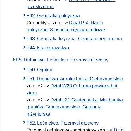
przestrzenne
F42. Geografia polityczna
Geopolityka zob. –>
Dział P50 Nauki
polityczne. Stosunki międzynarodowe
F43. Geografia fizyczna. Geografia regionalna
F44. Krajoznawstwo
F5. Rolnictwo. Leśnictwo. Przemysł drzewny
F50. Ogólnie
F51. Rolnictwo. Agrotechnika. Gleboznawstwo
zob. też –>
Dział W26 Ochrona powierzchni
ziemi
zob. też –>
Dział L21 Geotechnika. Mechanika
gruntów. Gruntoznawstwo. Geologia
inżynierska
F52. Leśnictwo. Przemysł drzewny
Przemysł celulozowo-papierniczy zob. –>
Dział