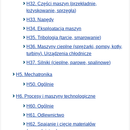
H32. Części maszyn (przekładnie,
łożyskowanie, sprzęgła)
H33. Napędy
H34. Eksploatacja maszyn
H35. Tribologia (tarcie, smarowanie)
H36. Maszyny cieplne (sprężarki, pompy, kotły,
turbiny). Urządzenia chłodnicze
H37. Silniki (cieplne, parowe, spalinowe)
H5. Mechatronika
H50. Ogólnie
H6. Procesy i maszyny technologiczne
H60. Ogólnie
H61. Odlewnictwo
H62. Spajanie i cięcie materiałów