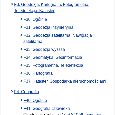
F3. Geodezja. Kartografia. Fotogrametria.
Teledetekcja. Kataster
F30. Ogólnie
F31. Geodezja inżynieryjna
F32. Geodezja satelitarna. Nawigacja
satelitarna
F33. Geodezja wyższa
F34. Geomatyka. Geoinformacja
F35. Fotogrametria. Teledetekcja
F36. Kartografia
F37. Kataster. Gospodarka nieruchomościami
F4. Geografia
F40. Ogólnie
F41. Geografia człowieka
Osadnictwo zob. –>
Dział S10 Planowanie