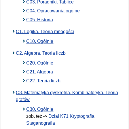
C03. Poradniki. Tablice
C04. Opracowania ogólne
C05. Historia
C1. Logika. Teoria mnogości
C10. Ogólnie
C2. Algebra. Teoria liczb
C20. Ogólnie
C21. Algebra
C22. Teoria liczb
C3. Matematyka dyskretna. Kombinatoryka. Teoria
grafów
C30. Ogólnie
zob. też ->
Dział K71 Kryptografia.
Steganografia