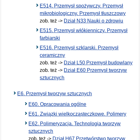
E514. Przemysł spożywczy. Przemysł
mikrobiologiczny. Przemysł tłuszczowy
zob. też ->
Dział N33 Nauki o zdrowiu
E515. Przemysł włókienniczy. Przemysł
farbiarski
E516. Przemysł szklarski. Przemysł
ceramiczny
zob. też ->
Dział L50 Przemysł budowlany
zob. też ->
Dział E60 Przemysł tworzyw
sztucznych
E6. Przemysł tworzyw sztucznych
E60. Opracowania ogólne
E61. Związki wielkocząsteczkowe. Polimery
E62. Polimeryzacja. Technologia tworzyw
sztucznych
zob. też ->
Dział H67 Przetwórstwo tworzyw