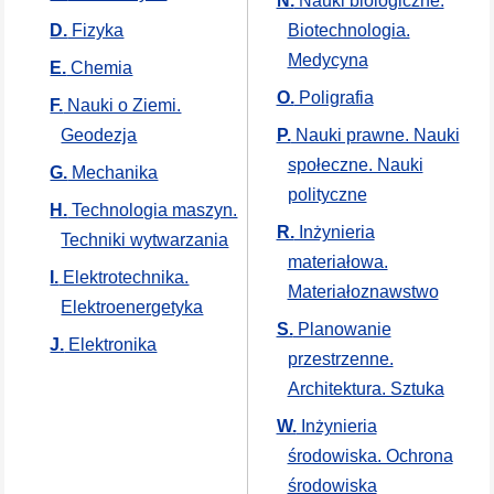
N.
Nauki biologiczne.
D.
Fizyka
Biotechnologia.
Medycyna
E.
Chemia
O.
Poligrafia
F.
Nauki o Ziemi.
Geodezja
P.
Nauki prawne. Nauki
społeczne. Nauki
G.
Mechanika
polityczne
H.
Technologia maszyn.
R.
Inżynieria
Techniki wytwarzania
materiałowa.
I.
Elektrotechnika.
Materiałoznawstwo
Elektroenergetyka
S.
Planowanie
J.
Elektronika
przestrzenne.
Architektura. Sztuka
W.
Inżynieria
środowiska. Ochrona
środowiska