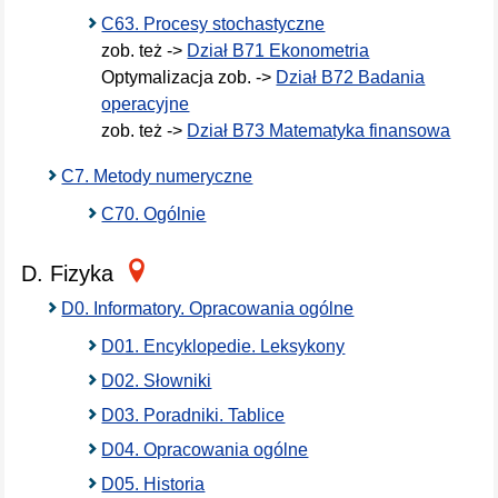
C63. Procesy stochastyczne
zob. też ->
Dział B71 Ekonometria
Optymalizacja zob. ->
Dział B72 Badania
operacyjne
zob. też ->
Dział B73 Matematyka finansowa
C7. Metody numeryczne
C70. Ogólnie
D. Fizyka
D0. Informatory. Opracowania ogólne
D01. Encyklopedie. Leksykony
D02. Słowniki
D03. Poradniki. Tablice
D04. Opracowania ogólne
D05. Historia