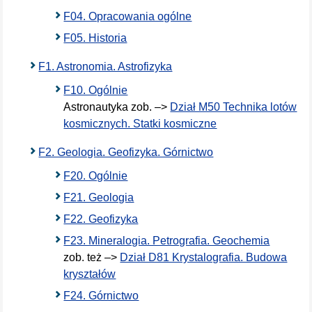
F04. Opracowania ogólne
F05. Historia
F1. Astronomia. Astrofizyka
F10. Ogólnie
Astronautyka zob. –>
Dział M50 Technika lotów
kosmicznych. Statki kosmiczne
F2. Geologia. Geofizyka. Górnictwo
F20. Ogólnie
F21. Geologia
F22. Geofizyka
F23. Mineralogia. Petrografia. Geochemia
zob. też –>
Dział D81 Krystalografia. Budowa
kryształów
F24. Górnictwo