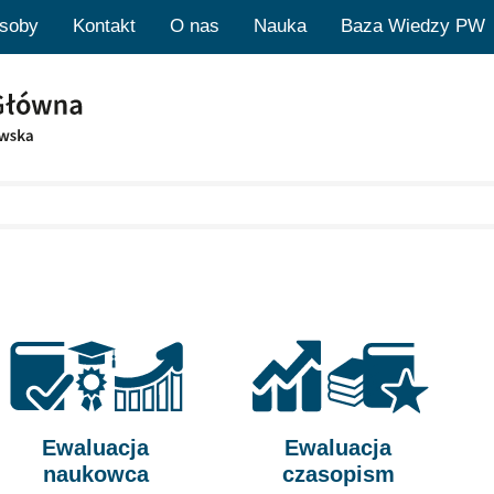
soby
Kontakt
O nas
Nauka
Baza Wiedzy PW
Ewaluacja
Ewaluacja
naukowca
czasopism