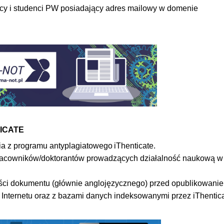
y i studenci PW posiadający adres mailowy w domenie
ICATE
ia z programu antyplagiatowego iThenticate.
 pracowników/doktorantów prowadzących działalność naukową w
ości dokumentu (głównie anglojęzycznego) przed opublikowani
Internetu oraz z bazami danych indeksowanymi przez iThentica