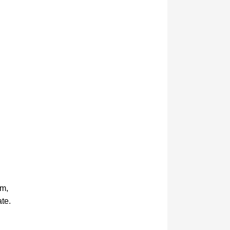
em,
te.