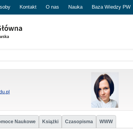
soby
Kontakt
O nas
Nauka
Baza Wiedzy PW
du.pl
omoce Naukowe
Książki
Czasopisma
WWW