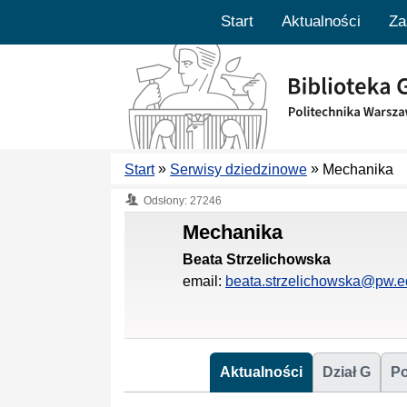
Start
Aktualności
Za
»
»
Start
Serwisy dziedzinowe
Mechanika
Odsłony: 27246
Mechanika
Beata Strzelichowska
email:
beata.strzelichowska@pw.e
Aktualności
Dział G
P