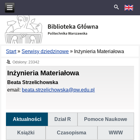
»
»
Start
Serwisy dziedzinowe
Inżynieria Materiałowa
Odsłony: 23342
Inżynieria Materiałowa
Beata Strzelichowska
email:
beata.strzelichowska@pw.edu.pl
Aktualności
Dział R
Pomoce Naukowe
Książki
Czasopisma
WWW