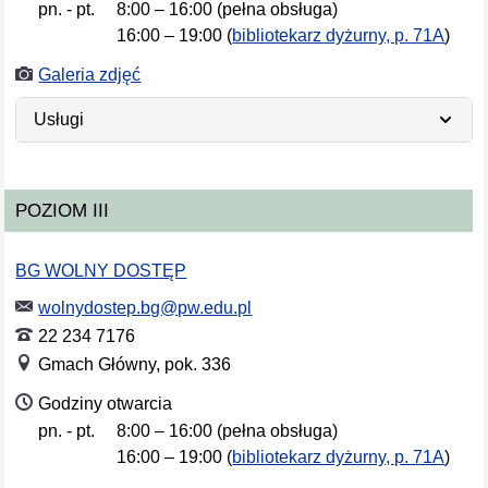
pn. - pt.
8:00 – 16:00 (pełna obsługa)
Dni tygodnia
Godziny otwarcia
16:00 – 19:00 (
bibliotekarz dyżurny, p. 71A
)
Galeria zdjęć
Usługi
POZIOM III
BG WOLNY DOSTĘP
wolnydostep.bg@pw.edu.pl
22 234 7176
Gmach Główny, pok. 336
Godziny otwarcia
pn. - pt.
8:00 – 16:00 (pełna obsługa)
Dni tygodnia
Godziny otwarcia
16:00 – 19:00 (
bibliotekarz dyżurny, p. 71A
)