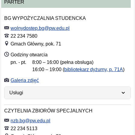
PARTER
BG WYPOŻYCZALNIA STUDENCKA
wolnydostep.bg@pw.edu.pl
22 234 7580
Gmach Główny, pok. 71
Godziny otwarcia
pn. - pt.
8:00 – 16:00 (pełna obsługa)
Dni tygodnia
Godziny otwarcia
16:00 – 19:00 (
bibliotekarz dyżurny, p. 71A
)
Galeria zdjęć
Usługi
CZYTELNIA ZBIORÓW SPECJALNYCH
nzb.bg@pw.edu.pl
22 234 5113