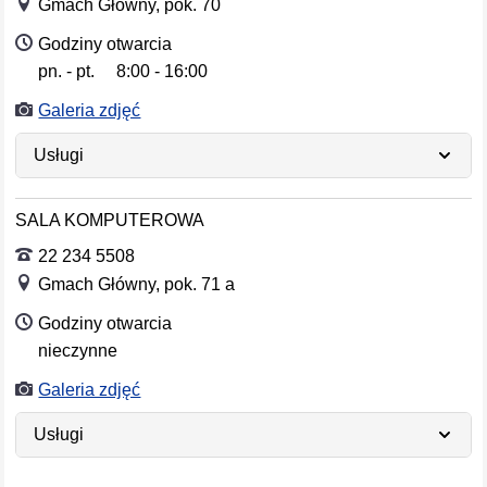
Gmach Główny, pok. 70
Godziny otwarcia
pn. - pt.
8:00 - 16:00
Dni tygodnia
Godziny otwarcia
Galeria zdjęć
Usługi
SALA KOMPUTEROWA
22 234 5508
Gmach Główny, pok. 71 a
Godziny otwarcia
nieczynne
Dni tygodnia
Godziny otwarcia
Galeria zdjęć
Usługi