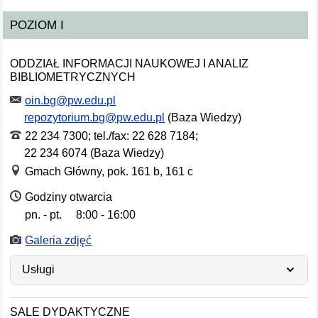
POZIOM I
ODDZIAŁ INFORMACJI NAUKOWEJ I ANALIZ
BIBLIOMETRYCZNYCH
oin.bg@pw.edu.pl
repozytorium.bg@pw.edu.pl
(Baza Wiedzy)
22 234 7300; tel./fax: 22 628 7184;
22 234 6074 (Baza Wiedzy)
Gmach Główny, pok. 161 b, 161 c
Godziny otwarcia
pn. - pt.
8:00 - 16:00
Dni tygodnia
Godziny otwarcia
Galeria zdjęć
Usługi
SALE DYDAKTYCZNE