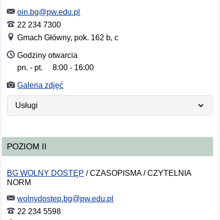
oin.bg@pw.edu.pl
22 234 7300
Gmach Główny, pok. 162 b, c
Godziny otwarcia
pn. - pt.
8:00 - 16:00
Dni tygodnia
Godziny otwarcia
Galeria zdjęć
Usługi
POZIOM II
BG WOLNY DOSTĘP
/ CZASOPISMA / CZYTELNIA
NORM
wolnydostep.bg@pw.edu.pl
22 234 5598