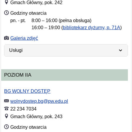
Gmach Główny, pok. 242
Godziny otwarcia
pn. - pt.
8:00 – 16:00 (pełna obsługa)
Dni tygodnia
Godziny otwarcia
16:00 – 19:00 (
bibliotekarz dyżurny, p. 71A
)
Galeria zdjęć
Usługi
POZIOM IIA
BG WOLNY DOSTĘP
wolnydostep.bg@pw.edu.pl
22 234 7034
Gmach Główny, pok. 243
Godziny otwarcia