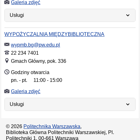
Galeria zdjęć
Usługi
WYPOŻYCZALNIA MIĘDZYBIBLIOTECZNA
wypmb.bg@pw.edu.pl
22 234 7401
Gmach Główny, pok. 336
Godziny otwarcia
pn. - pt.
11:00 - 15:00
Dni tygodnia
Godziny otwarcia
Galeria zdjęć
Usługi
© 2026
Politechnika Warszawska
,
Biblioteka Główna Politechniki Warszawskiej, Pl.
Politechniki 1, 00-661 Warszawa